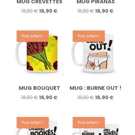
MUG CREVETTES
MUG PIRANAS
Le
Le
Le
Le
18,90
€
16,90
€
18,90
€
16,90
€
prix
prix
prix
prix
initial
actuel
initial
actuel
était :
est :
était :
est :
Port offert !
Port offert !
18,90 €.
16,90 €.
18,90 €.
16,90 €.
MUG BOUQUET
MUG : BURNE OUT !
Le
Le
Le
Le
18,90
€
16,90
€
18,90
€
16,90
€
prix
prix
prix
prix
initial
actuel
initial
actuel
était :
est :
était :
est :
Port offert !
Port offert !
18,90 €.
16,90 €.
18,90 €.
16,90 €.