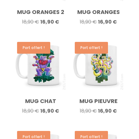
MUG ORANGES 2
MUG ORANGES
Le
Le
Le
Le
18,90
€
16,90
€
18,90
€
16,90
€
prix
prix
prix
prix
initial
actuel
initial
actuel
était :
est :
était :
est :
Port offert !
Port offert !
18,90 €.
16,90 €.
18,90 €.
16,90 €.
MUG CHAT
MUG PIEUVRE
Le
Le
Le
Le
18,90
€
16,90
€
18,90
€
16,90
€
prix
prix
prix
prix
initial
actuel
initial
actuel
était :
est :
était :
est :
Port offert !
Port offert !